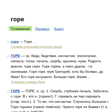
горе
Толкование
Перевод
Книги
горе
— Горе …
1
Словарь синонимов русского языка
ГОРЕ
— ср. беда, бедствие, несчастие, злополучие,
2
напасть; тоска, печаль, скорбь, кручина; нужа. Радость
красна, горе серо. Горе горем, а смех даром, ·т.е.
насмешки. Горе горе, муж Григорий, хоть бы болван, да
Иван! Его горе иссушило. Больше горя, ближе …
Толковый словарь Даля
ГОРЕ
— ГОРЕ, я, ср. 1. Скорбь, глубокая печаль. Заболеть
3
с горя. В г. кто н. (горюет). Г. горевать не пир пировать
(стар. посл.). 2. То же, что несчастье. Случилось большое г.
Горе горькое (самое тяжёлое). Чужого горя не бывает (т. е.