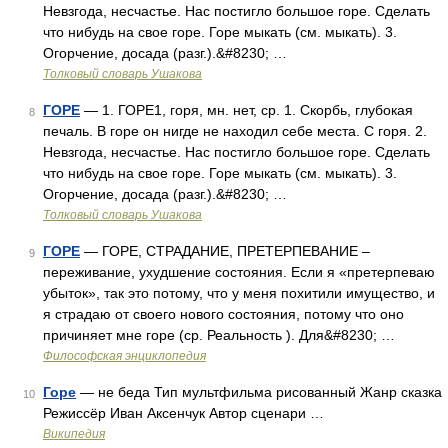
Невзгода, несчастье. Нас постигло большое горе. Сделать
что нибудь на свое горе. Горе мыкать (см. мыкать). 3.
Огорчение, досада (разг.).&#8230; …
Толковый словарь Ушакова
ГОРЕ
— 1. ГОРЕ1, горя, мн. нет, ср. 1. Скорбь, глубокая
8
печаль. В горе он нигде не находил себе места. С горя. 2.
Невзгода, несчастье. Нас постигло большое горе. Сделать
что нибудь на свое горе. Горе мыкать (см. мыкать). 3.
Огорчение, досада (разг.).&#8230; …
Толковый словарь Ушакова
ГОРЕ
— ГОРЕ, СТРАДАНИЕ, ПРЕТЕРПЕВАНИЕ –
9
переживание, ухудшение состояния. Если я «претерпеваю
убыток», так это потому, что у меня похитили имущество, и
я страдаю от своего нового состояния, потому что оно
причиняет мне горе (ср. Реальность ). Для&#8230; …
Философская энциклопедия
Горе
— не беда Тип мультфильма рисованный Жанр сказка
10
Режиссёр Иван Аксенчук Автор сценари …
Википедия