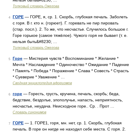
нельзя быть&#8230; …
Толковый словарь Ожегова
ГОРЕ
— ГОРЕ, я, ср. 1. Скорбь, глубокая печаль. Заболеть
4
с горя. В г. кто н. (горюет). Г. горевать не пир пировать
(стар. посл.). 2. То же, что несчастье. Случилось большое г.
Горе горькое (самое тяжёлое). Чужого горя не бывает (т. е.
нельзя быть&#8230; …
Толковый словарь Ожегова
Горе
— Мистерия чувств * Воспоминание * Желание *
5
Мечта * Наслаждение * Одиночество * Ожидание * Падение
* Память * Победа * Поражение * Слава * Совесть * Страсть
* Суеверие * Уважение * …
Сводная энциклопедия афоризмов
горе
— Горесть, грусть, кручина, печаль, скорбь; беда,
6
бедствие, бездолье, злополучье, напасть, неприятность,
несчастье, неудача. Неисходное горе.. Ср. . Прот …
Словарь синонимов
ГОРЕ
— 1. ГОРЕ1, горя, мн. нет, ср. 1. Скорбь, глубокая
7
печаль. В горе он нигде не находил себе места. С горя. 2.